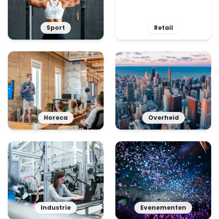
Sport
Retail
Horeca
Overheid
Industrie
Evenementen